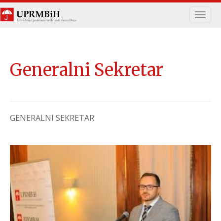
Navig
Generalni Sekretar
GENERALNI SEKRETAR