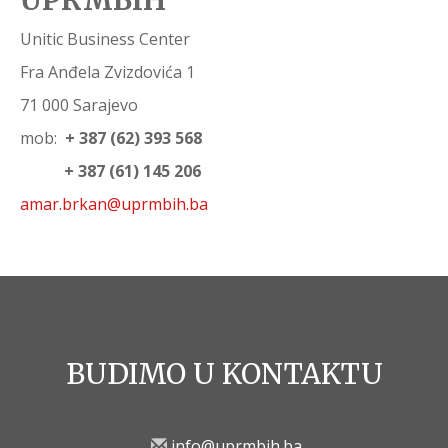
UPRMBIH
Unitic Business Center
Fra Anđela Zvizdovića 1
71 000 Sarajevo
mob:
+ 387 (62) 393 568
+ 387 (61) 145 206
amar.brkan@uprmbih.ba
BUDIMO U KONTAKTU
info@uprmbih.ba