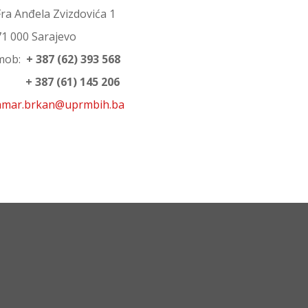
Fra Anđela Zvizdovića 1
71 000 Sarajevo
mob:
+ 387 (62) 393 568
+ 387 (61) 145 206
amar.brkan@uprmbih.ba