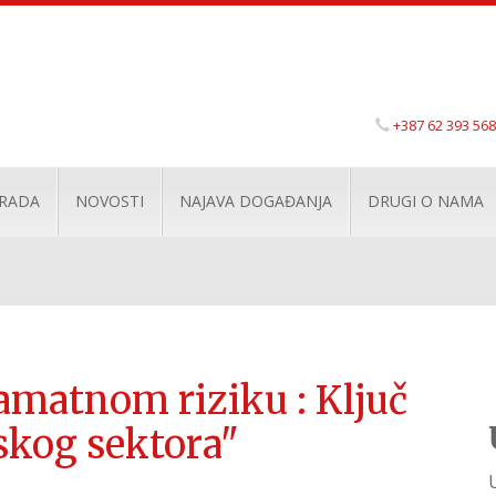
+387 62 393 568
 RADA
NOVOSTI
NAJAVA DOGAĐANJA
DRUGI O NAMA
amatnom riziku : Ključ
skog sektora"