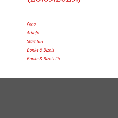
Fena
Artinfo
Start BiH
Banke & Biznis
Banke & Biznis Fb