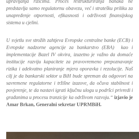
upravljanja rizicima. Proces restrukturiranja banaka ne
predstavlja samo regulatornu obavezu, već i stratešku priliku za
unapređenje otpornosti, efikasnosti i održivosti finansijskog
sistema u cjelini.
U svjetlu sve strožih zahtjeva Evropske centralne banke (ECB) i
Evropske nadzorne agencije za bankarstvo (EBA) kao i
implementacije Bazel IV okvira, izuzetno je važno da domaće
institucije razviju kapacitete za pravovremeno prepoznavanje
rizika i adekvatno planiranje mjera oporavka i rezolucije. Naš
cilj je da bankarski sektor u BiH bude spreman da odgovori na
savremene regulatorne i tržišne izazove, da očuva stabilnost i
povjerenje, te da nastavi igrati ključnu ulogu u podršci privredi i
građanima u procesu tranzicije ka održivom razvoju.“
izjavio je
Amar Brkan, Generalni sekretar UPRMBiH.