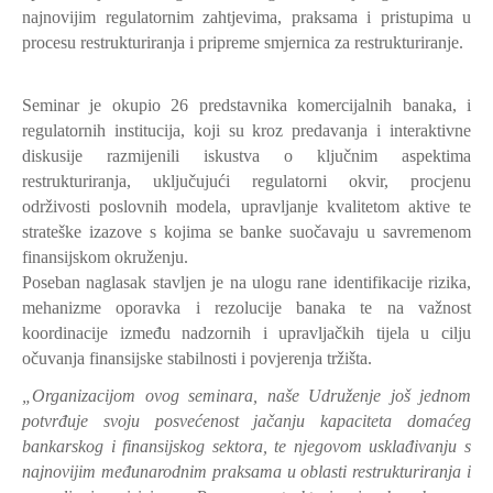
najnovijim regulatornim zahtjevima, praksama i pristupima u
procesu restrukturiranja i pripreme smjernica za restrukturiranje.
Seminar je okupio 26 predstavnika komercijalnih banaka, i
regulatornih institucija, koji su kroz predavanja i interaktivne
diskusije razmijenili iskustva o ključnim aspektima
restrukturiranja, uključujući regulatorni okvir, procjenu
održivosti poslovnih modela, upravljanje kvalitetom aktive te
strateške izazove s kojima se banke suočavaju u savremenom
finansijskom okruženju.
Poseban naglasak stavljen je na ulogu rane identifikacije rizika,
mehanizme oporavka i rezolucije banaka te na važnost
koordinacije između nadzornih i upravljačkih tijela u cilju
očuvanja finansijske stabilnosti i povjerenja tržišta.
„Organizacijom ovog seminara, naše Udruženje još jednom
potvrđuje svoju posvećenost jačanju kapaciteta domaćeg
bankarskog i finansijskog sektora, te njegovom usklađivanju s
najnovijim međunarodnim praksama u oblasti restrukturiranja i