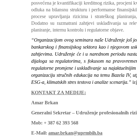
posvećena je kvantifikaciji kreditnog rizika, procjeni kv
odluka na bilansnu strukturu i performanse finansijskih
procese upravljanja rizicima i strateškog planiran
Dodatno su razmatrani zahtjevi usklađivanja sa rel
planiranje, internu kontrolu i regulatorne objave.
“Organizacijom ovog seminara naše Udruženje još je
bankarskog i finansijskog sektora kao i njegovom u
zahtjevima. Udruženje će i u narednom periodu nastav
dijaloga sa regulatorima, s fokusom na pravovremen
regulatorne promjene i usklađivanje sa najaktuelniji
organizaciju stručnih edukacija na temu Bazela IV, utj
ESG-a, klimatskih stres testova i analize scenarija.”
iz
KONTAKT ZA MEDIJE:
Amar Brkan
Generalni Sekretar – Udruženje profesionalnih riz
Mob: + 387 62 393 568
E-Mail:
amar.brkan@uprmbih.ba