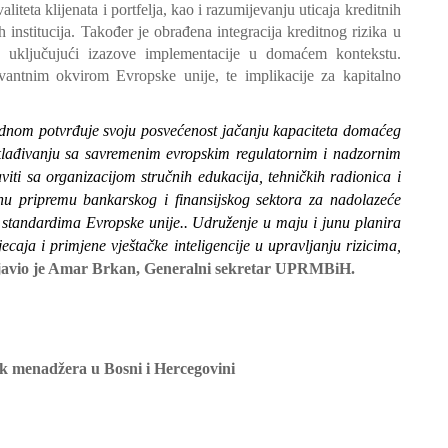
aliteta klijenata i portfelja, kao i razumijevanju uticaja kreditnih
 institucija. Također je obrađena integracija kreditnog rizika u
ja, uključujući izazove implementacije u domaćem kontekstu.
evantnim okvirom Evropske unije, te implikacije za kapitalno
dnom potvrđuje svoju posvećenost jačanju kapaciteta domaćeg
sklađivanju sa savremenim evropskim regulatornim i nadzornim
iti sa organizacijom stručnih edukacija, tehničkih radionica i
u pripremu bankarskog i finansijskog sektora za nadolazeće
m standardima Evropske unije.. Udruženje u maju i junu planira
ecaja i primjene vještačke inteligencije u upravljanju rizicima,
javio je Amar Brkan, Generalni sekretar UPRMBiH.
ik menadžera u Bosni i Hercegovini