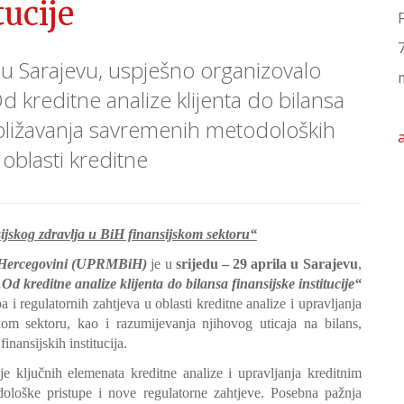
tucije
 u Sarajevu, uspješno organizovalo
d kreditne analize klijenta do bilansa
približavanja savremenih metodoloških
 oblasti kreditne
sijskog zdravlja u BiH finansijskom sektoru“
 i Hercegovini (UPRMBiH)
je u
srijedu – 29 aprila u Sarajevu
,
„Od kreditne analize klijenta do bilansa finansijske institucije“
 i regulatornih zahtjeva u oblasti kreditne analize i upravljanja
om sektoru, kao i razumijevanja njihovog uticaja na bilans,
inansijskih institucija.
e ključnih elemenata kreditne analize i upravljanja kreditnim
loške pristupe i nove regulatorne zahtjeve. Posebna pažnja