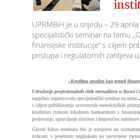
insti
UPRMBiH je u srijedu – 29 aprila
specijalistički seminar na temu „O
finansijske institucije“ s ciljem 
pristupa i regulatornih zahtjeva u
„Kreditna analiza kao temelj finan
Udruženje profesionalnih rizik menadžera u Bosni
uspješno organizovalo specijalistički seminar na temu
s ciljem približavanja savremenih metodoloških pristupa
kreditnim rizikom lokalnom bankarskom i finansijsk
poslovanje, upravljanje rizicima i dugoročnu stabilnost f
Glavni fokus seminara bio je usmjeren na razmatranj
rizikom, s posebnim naglaskom na savremene metodo