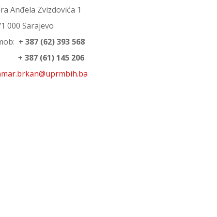
Fra Anđela Zvizdovića 1
71 000 Sarajevo
mob:
+ 387 (62) 393 568
+ 387 (61) 145 206
amar.brkan@uprmbih.ba