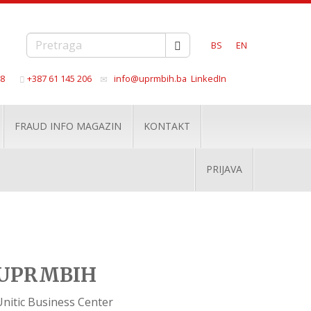
BS
EN
68
+387 61 145 206
info@uprmbih.ba
LinkedIn
FRAUD INFO MAGAZIN
KONTAKT
PRIJAVA
UPRMBIH
Unitic Business Center