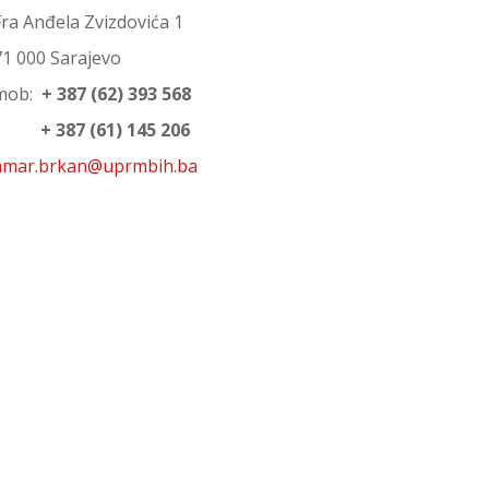
Fra Anđela Zvizdovića 1
71 000 Sarajevo
mob:
+ 387 (62) 393 568
+ 387 (61) 145 206
amar.brkan@uprmbih.ba